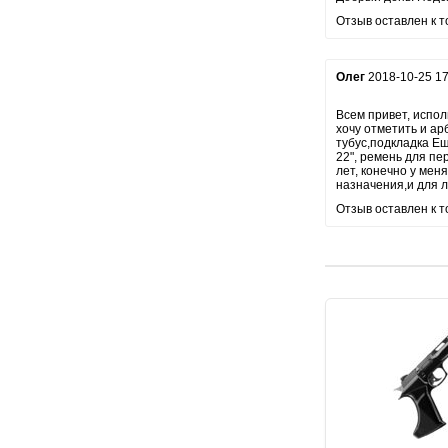
Отзыв оставлен к т
Олег
2018-10-25 17
Всем привет, испол
хочу отметить и арб
тубус,подкладка Ещ
22", ремень для пе
лет, конечно у мен
назначения,и для л
Отзыв оставлен к т