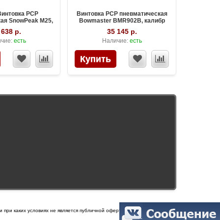
Винтовка PCP
Винтовка PCP пневматическая
ая SnowPeak M25,
Bowmaster BMR902B, калибр
р 6.35 мм
6.35 мм
 638 р.
35 145 р.
чие:
есть
Наличие:
есть
и при каких условиях не является публичной офертой, определяемой