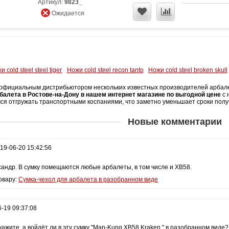
Артикул:
9823_
Ожидается
и cold steel steel tiger
Ножи cold steel recon tanto
Ножи cold steel broken skull
официальным дистрибьютором нескольких известных производителей арбалетн
балета в Ростове-на-Дону в нашем интернет магазине по выгодной цене
с 
ся отгружать транспортными коспаниями, что заметно уменьшает сроки получ
Новые комментарии
19-06-20 15:42:56
сандр. В сумку помещаются любые арбалеты, в том числе и ХВ58.
овару:
Сумка-чехол для арбалета в разобранном виде
-19 09:37:08
ажите, а войдёт ли в эту сумку "Man-Kung XB58 Kraken " в разобранном виде