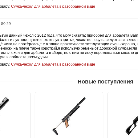
овару:
Сумка-чехол для арбалета в разобранном виде
:50:29
ьзую данный чехол с 2012 года, что могу сказать: приобрел для арбалета Barne
алет и лук помещаются, хотя лук впритык, чехол по лесу насилуется и в хвост 
ё жива,не протёрлась,т е в плане практичности эксплуатации очень хорошо, н
реноски на плече также короткий,я использую ремень от дорожной сумки,если
я есть чехол и для арбалета в сборе, но с ним по лесу перемещаться сложно д
ука и арбалета, всем удачи.
овару:
Сумка-чехол для арбалета в разобранном виде
Новые поступления