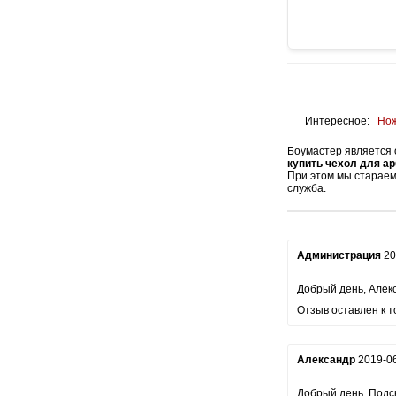
Интересное:
Нож
Боумастер является 
купить чехол для ар
При этом мы стараем
служба.
Администрация
20
Добрый день, Алек
Отзыв оставлен к т
Александр
2019-06
Добрый день. Подск