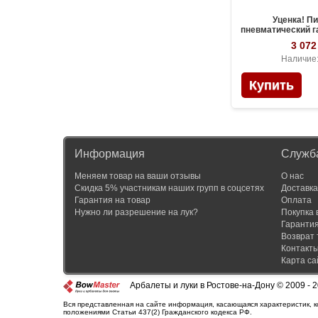
Уценка! П
пневматический 
SnowPeak CP400, 
3 072
Наличие
Информация
Служб
Меняем товар на ваши отзывы
О нас
Скидка 5% участникам наших групп в соцсетях
Доставка
Гарантия на товар
Оплата
Нужно ли разрешение на лук?
Покупка 
Гаранти
Возврат 
Контакт
Карта са
Арбалеты и луки в Ростове-на-Дону © 2009 - 
Вся представленная на сайте информация, касающаяся характеристик, к
положениями Статьи 437(2) Гражданского кодекса РФ.