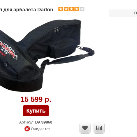
л для арбалета Darton
П
15 599 р.
Артикул:
DA/89860
Ожидается