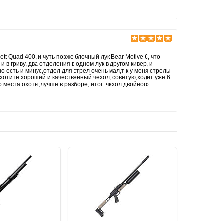
tt Quad 400, и чуть позже блочный лук Bear Motive 6, что
и в гриву, два отделения в одном лук в другом кивер, и
о есть и минус,отдел для стрел очень мал,т к у меня стрелы
 хотите хороший и качественный чехол, советую,ходит уже 6
о места охоты,лучше в разборе, итог: чехол двойного