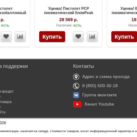
истолет
Уценка! Пистолет PCP
Уценка! 
газобаллонный
пневматический SnowPeak
пневматическ
калибр 4.5 мм
PP750L, калибр 4.5 мм
калиб
 р.
28 569 р.
18
:
есть
Наличие:
есть
Нали
а поддержки
Контакты
Адрес и схема прохода
8 (800) 500-30-18
в кредит
Группа вконтакте
я
товара
Канал Youtube
ы
йта
2026
омплектации, наличия на складе, стоимости товаров, носит информационный характер и н