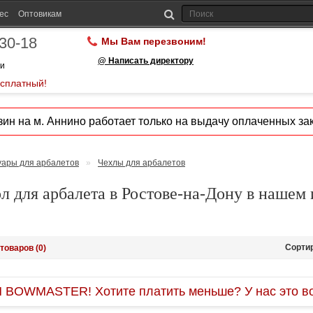
ес
Оптовикам
-30-18
Мы Вам перезвоним!
@ Написать директору
ии
есплатный!
ин на м. Аннино работает только на выдачу оплаченных зак
уары для арбалетов
»
Чехлы для арбалетов
л для арбалета в Ростове-на-Дону в нашем
Сорти
товаров (0)
OWMASTER! Хотите платить меньше? У нас это во