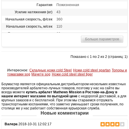
Гарантия
Пожизненная
Усилие натяжения (кг)
43
Начальная скорость, ф/сек
360
Начальная скорость, м/сек
110
Прицельная дальность, м
60
Больше параметров
Рабочий ход тетивы
10 дюймов (35,6 см)
Размах плечей (см)
49.5
Стандарт стрел (дюймы)
22
Показано с 1 по 2 из 2 (страниц: 1)
Длина (см)
88.9
Комплектация
Ручной натяжитель, чехол Mission
Интересное:
Складные ножи cold Steel
Ножи cold steel spartan
Топоры и
томагавки sog
Мачете sog
Ножи cold steel steel tiger
Масса (кг)
3
Боумастер является официальным дистрибьютором нескольких известных
Назначение
Охота
производителей арбалетно-лучных товаров, поэтому у нас на сайте вы
Особенности
Тактический приклад
всегда можете
купить арбалет Mathews Mission в Ростове-на-Дону в
нашем интернет магазине по выгодной цене
с недорогой доставкой, а для
крупных заказов и с бесплатной. При этом мы стараемся отгружать
транспортными коспаниями, что заметно уменьшает сроки получения, по
столице же у нас работает собственная курьерская служба.
Новые комментарии
Валера
2018-10-31 12:02:17