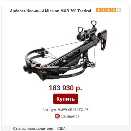
Размах плечей (см)
49.5
Стандарт стрел (дюймы)
22
Арбалет блочный Mission MXB 360 Tactical
Длина (см)
88.9
Комплектация
Ручной натяжитель, чехол Mission
Масса (кг)
3
Назначение
Охота
Особенности
Тактический приклад
183 930 р.
Артикул:
MW/MXB360TC-95
Ожидается
Страна производителя
США