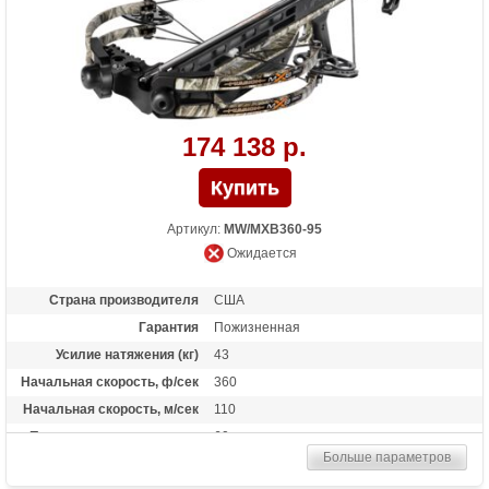
174 138 р.
Артикул:
MW/MXB360-95
Ожидается
Страна производителя
США
Гарантия
Пожизненная
Усилие натяжения (кг)
43
Начальная скорость, ф/сек
360
Начальная скорость, м/сек
110
Прицельная дальность, м
60
Больше параметров
Рабочий ход тетивы
14 дюймов (35,6 см)