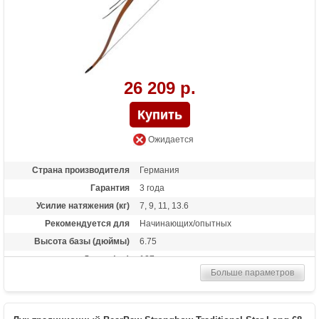
26 209 р.
Ожидается
Страна производителя
Германия
Гарантия
3 года
Усилие натяжения (кг)
7, 9, 11, 13.6
Рекомендуется для
Начинающих/опытных
Высота базы (дюймы)
6.75
Длина (см)
127
Больше параметров
Комплектация
тетива Whisper String
Материалы изделия
орех, вишневое дерево
Назначение
Развлечение