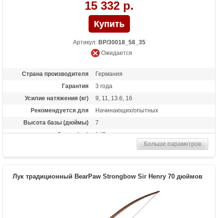
15 332 р.
Артикул:
BP/30018_58_35
Ожидается
Страна производителя
Германия
Гарантия
3 года
Усилие натяжения (кг)
9, 11, 13.6, 16
Рекомендуется для
Начинающих/опытных
Высота базы (дюймы)
7
Длина (см)
147
Больше параметров
Комплектация
метка на тетиву, тетива Traditional Flight
Материалы изделия
дерево Manau
Назначение
Развлечение, охота
Лук традиционный BearPaw Strongbow Sir Henry 70 дюймов