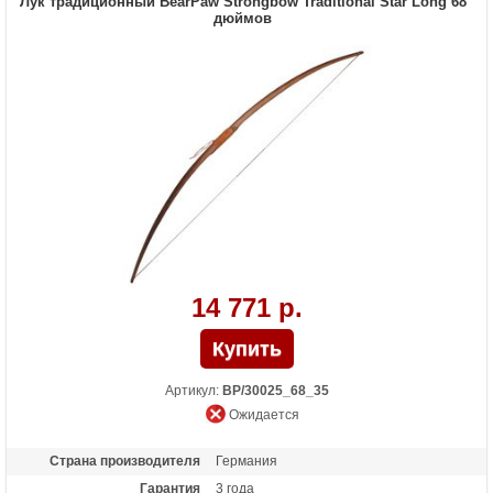
Лук традиционный BearPaw Strongbow Traditional Star Long 68
дюймов
14 771 р.
Артикул:
BP/30025_68_35
Ожидается
Страна производителя
Германия
Гарантия
3 года