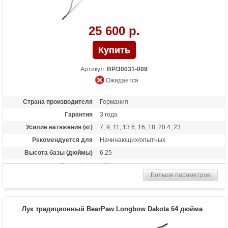
25 600 р.
Артикул:
BP/30031-009
Ожидается
Страна производителя
Германия
Гарантия
3 года
Усилие натяжения (кг)
7, 9, 11, 13.6, 16, 18, 20.4, 23
Рекомендуется для
Начинающих/опытных
Высота базы (дюймы)
6.25
Длина (см)
122
Больше параметров
Материалы изделия
клен, вяз, микарта
Назначение
Развлечение
Особенности
Одинаково пригоден как для правшей,
Лук традиционный BearPaw Longbow Dakota 64 дюйма
так и для левшей