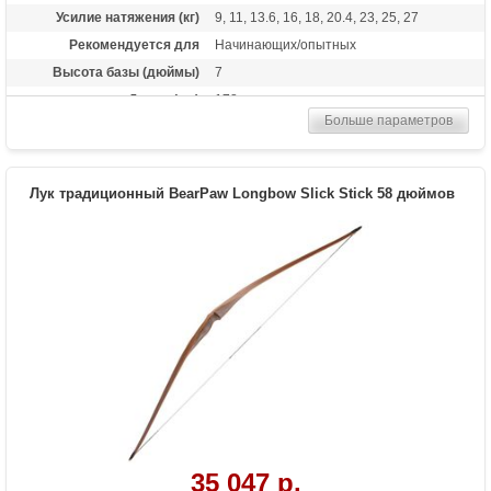
Усилие натяжения (кг)
9, 11, 13.6, 16, 18, 20.4, 23, 25, 27
Рекомендуется для
Начинающих/опытных
Высота базы (дюймы)
7
Длина (см)
178
Больше параметров
Комплектация
Полочка, Чехол, Тетива Whisper String
Материалы изделия
американский орех
Назначение
Развлечение, охота
Лук традиционный BearPaw Longbow Slick Stick 58 дюймов
Особенности
Один из самых длинных серийно
производимых луков
35 047 р.