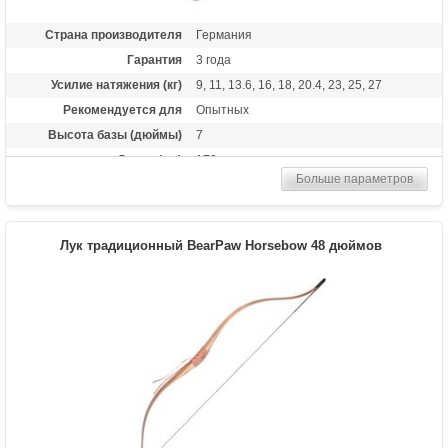
Страна производителя
Германия
Гарантия
3 года
Усилие натяжения (кг)
9, 11, 13.6, 16, 18, 20.4, 23, 25, 27
Рекомендуется для
Опытных
Высота базы (дюймы)
7
Длина (см)
173
Больше параметров
Комплектация
Полочка, чехол, тетива Whisper String
Материалы изделия
клен, орех, оливковое дерево
Назначение
Развлечение, охота
Лук традиционный BearPaw Horsebow 48 дюймов