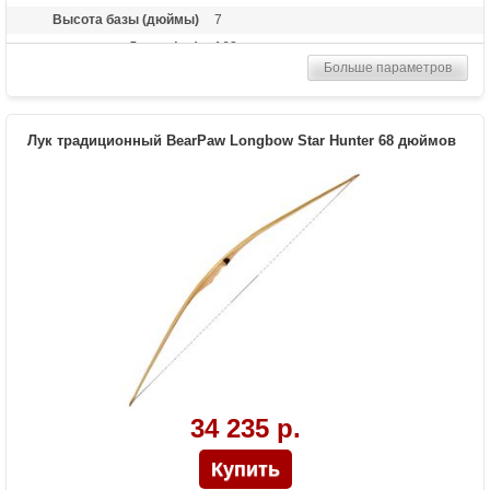
Высота базы (дюймы)
7
Длина (см)
163
Больше параметров
Комплектация
Полочка, Чехол, Тетива Whisper String
Материалы изделия
орех, клен, микарта, черный ламинат
Назначение
Развлечение, охота
Лук традиционный BearPaw Longbow Star Hunter 68 дюймов
34 235 р.