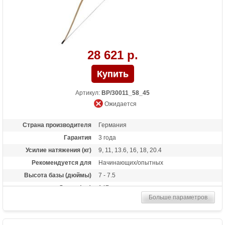
28 621 р.
Артикул:
BP/30011_58_45
Ожидается
Страна производителя
Германия
Гарантия
3 года
Усилие натяжения (кг)
9, 11, 13.6, 16, 18, 20.4
Рекомендуется для
Начинающих/опытных
Высота базы (дюймы)
7 - 7.5
Длина (см)
147
Больше параметров
Комплектация
полочка, чехол, тетива
Материалы изделия
клен