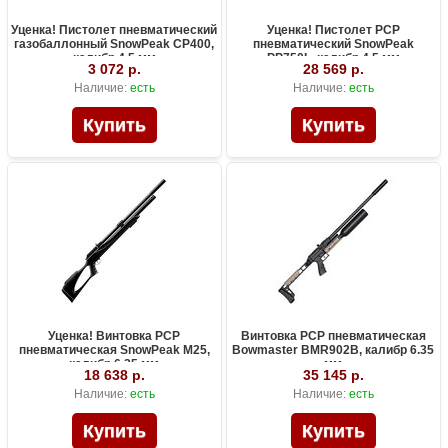
Уценка! Пистолет пневматический
Уценка! Пистолет PCP
газобаллонный SnowPeak CP400,
пневматический SnowPeak
калибр 4.5 мм
PP750L, калибр 4.5 мм
3 072 р.
28 569 р.
Наличие:
есть
Наличие:
есть
Уценка! Винтовка PCP
Винтовка PCP пневматическая
пневматическая SnowPeak M25,
Bowmaster BMR902B, калибр 6.35
калибр 6.35 мм
мм
18 638 р.
35 145 р.
Наличие:
есть
Наличие:
есть