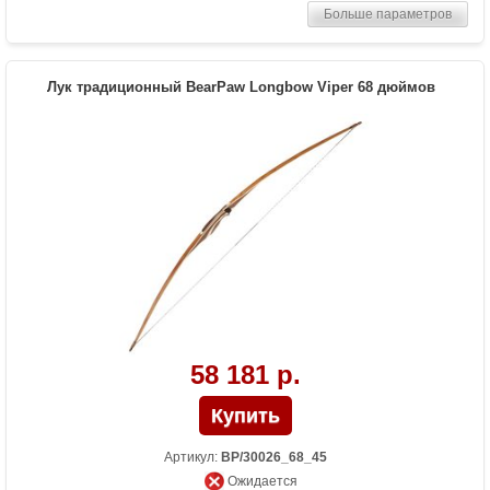
Больше параметров
Комплектация
метка на тетиву, тетива Traditional Flight
Материалы изделия
дерево Manau, кожа
Назначение
Развлечение
Лук традиционный BearPaw Longbow Viper 68 дюймов
Особенности
Одинаково подходит как для правшей,
так и для левшей. Один из самых
длинных серийно производимых луков
58 181 р.
Артикул:
BP/30026_68_45
Ожидается