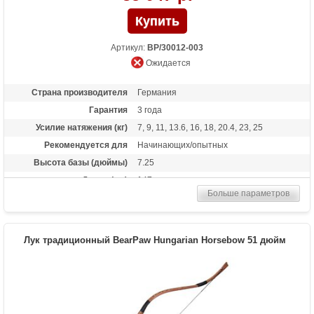
Артикул:
BP/30012-003
Ожидается
Страна производителя
Германия
Гарантия
3 года
Усилие натяжения (кг)
7, 9, 11, 13.6, 16, 18, 20.4, 23, 25
Рекомендуется для
Начинающих/опытных
Высота базы (дюймы)
7.25
Длина (см)
147
Больше параметров
Комплектация
Полочка, чехол, тетива Whisper String
Материалы изделия
Американский черный орех, бамбук,
покрытие Bearpaw Power Glas
Лук традиционный BearPaw Hungarian Horsebow 51 дюйм
Назначение
Развлечение, охота