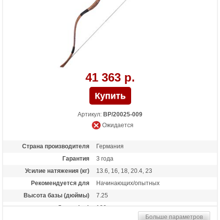
41 363 р.
Артикул:
BP/20025-009
Ожидается
Страна производителя
Германия
Гарантия
3 года
Усилие натяжения (кг)
13.6, 16, 18, 20.4, 23
Рекомендуется для
Начинающих/опытных
Высота базы (дюймы)
7.25
Длина (см)
130
Больше параметров
Материалы изделия
рог, фиберглас, кожа