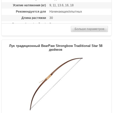
Усилие натяжения (кг)
9, 11, 13.6, 16, 18
Рекомендуется для
Начинающих/опытных
Длина растяжки
30
Высота базы (дюймы)
7
Больше параметров
Длина (см)
173
Комплектация
метка на тетиву, тетива Traditional Flight
Материалы изделия
дерево Manau
Лук традиционный BearPaw Strongbow Traditional Star 58
Назначение
дюймов
Развлечение
Особенности
Одинаково пригоден как для правшей,
так и для левшей