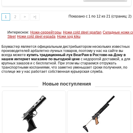
Назначение
Развлечение, охота
Особенности
Одинаково пригоден как для правшей,
Показано с 1 по 12 из 21 (страниц: 2)
1
2
>
>|
так и для левшей
Интересное:
Ножи-серрейторы
Ножи cold steel spartan
Складные ножи c
Steel
Ножи cold steel espada
Ножи sog kiku
Боумастер является официальным дистрибьютором нескольких известных
производителей арбалетно-лучных товаров, поэтому у нас на сайте вы
всегда можете
купить традиционный лук BearPaw в Ростове-на-Дону в
нашем интернет магазине по выгодной цене
с недорогой доставкой, а для
крупных заказов и с бесплатной. При этом мы стараемся отгружать
транспортными коспаниями, что заметно уменьшает сроки получения, по
столице же у нас работает собственная курьерская служба.
Новые поступления