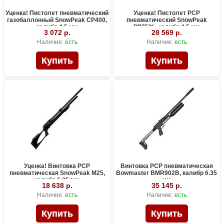
Уценка! Пистолет пневматический
Уценка! Пистолет PCP
газобаллонный SnowPeak CP400,
пневматический SnowPeak
калибр 4.5 мм
PP750L, калибр 4.5 мм
3 072 р.
28 569 р.
Наличие:
есть
Наличие:
есть
Уценка! Винтовка PCP
Винтовка PCP пневматическая
пневматическая SnowPeak M25,
Bowmaster BMR902B, калибр 6.35
калибр 6.35 мм
мм
18 638 р.
35 145 р.
Наличие:
есть
Наличие:
есть