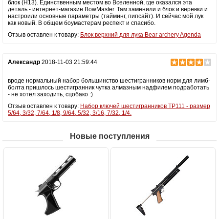
блок (H13). Единственным местом во Вселенной, где оказался эта
деталь - интернет-магазин BowMaster. Там заменили и блок и веревки и
настроили основные параметры (тайминг, пипсайт). И сейчас мой лук
как новый. В общем боумастерам респект и спасибо.
Отзыв оставлен к товару:
Блок верхний для лука Bear archery Agenda
Александр
2018-11-03 21:59:44
вроде нормальный набор большинство шестигранников норм для лимб-
болта пришлось шестигранник чутка алмазным надфилем подработать
- не хотел заходить, сцобако :)
Отзыв оставлен к товару:
Набор ключей шестигранников TP111 - размер
5/64, 3/32, 7/64, 1/8, 9/64, 5/32, 3/16, 7/32, 1/4.
Новые поступления