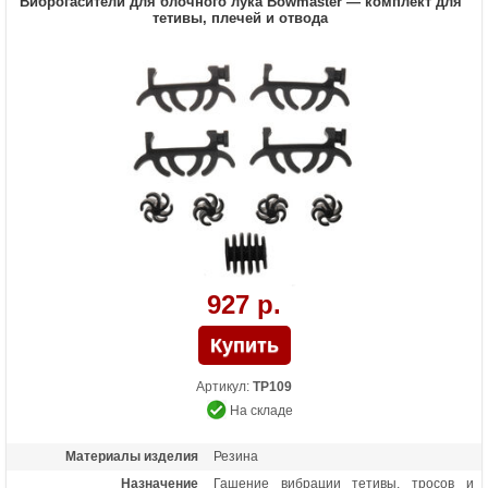
Виброгасители для блочного лука Bowmaster — комплект для
тетивы, плечей и отвода
927 р.
Артикул:
TP109
На складе
Материалы изделия
Резина
Назначение
Гашение вибрации тетивы, тросов и