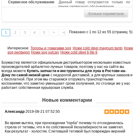
Сервисное обслуживание
Данный товар отпускается только по
линии сервисного обслуживания
Больше параметров
Показано с 1 по 12 из 55 (страниц: 5)
1
2
3
4
5
>
>|
Интересное:
Топоры и томагавки sog
Ножи cold steel magnum tanto
Ножи
sog pentagon
Ножи sog vulcan
Ножи cold steel ti lite 6
Боумастер является официальным дистрибьютором нескольких известных
производителей арбалетно-лучных товаров, поэтому у нас на сайте вы
всегда можете
Купить запчасти и инструменты для лука в Ростове-на-
Дону по самой низкой цене
с недорогой доставкой, а для крупных заказов и
с бесплатной. При этом мы стараемся отгружать транспортными
коспаниями, что заметно уменьшает сроки получения, по столице же у нас
работает собственная курьерская служба.
Новые комментарии
Александр
2019-08-21 07:52:50
Во время вытяга, при прохождении "горба" почему-то отсоединилась
стрела от тетивы, что я по собственной безалаберности не заметил.
Как результат - холостяк. Слетевшей тетивой был поврежден верхний