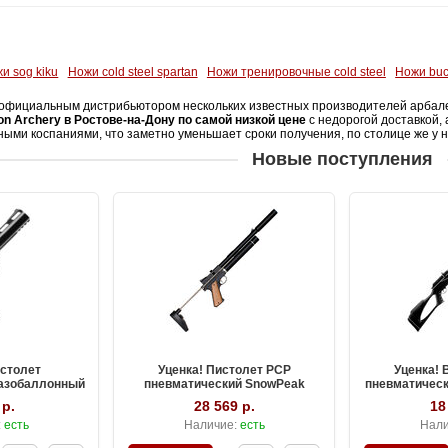
и sog kiku
Ножи cold steel spartan
Ножи тренировочные cold steel
Ножи buc
официальным дистрибьютором нескольких известных производителей арбалетн
on Archery в Ростове-на-Дону по самой низкой цене
с недорогой доставкой, 
ными коспаниями, что заметно уменьшает сроки получения, по столице же у н
Новые поступления
истолет
Уценка! Пистолет PCP
Уценка! 
газобаллонный
пневматический SnowPeak
пневматическ
калибр 4.5 мм
PP750L, калибр 4.5 мм
калиб
 р.
28 569 р.
18
:
есть
Наличие:
есть
Нали