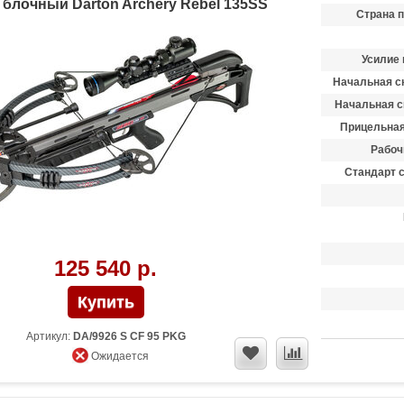
 блочный Darton Archery Rebel 135SS
Страна 
Усилие 
Начальная ск
Начальная с
Прицельная
Рабоч
Стандарт 
125 540 р.
Артикул:
DA/9926 S CF 95 PKG
Ожидается