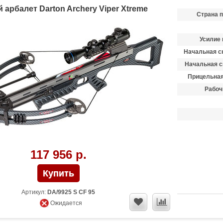
арбалет Darton Archery Viper Xtreme
Страна 
Усилие 
Начальная ск
Начальная с
Прицельная
Рабоч
117 956 р.
Артикул:
DA/9925 S CF 95
Ожидается