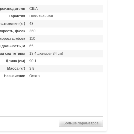
производителя
США
Гарантия
Пожизненная
натяжения (кг)
43
орость, ф/сек
360
корость, м/сек
110
 дальность, м
65
ий ход тетивы
13,4 дюймов (34 см)
Длина (см)
90.1
Масса (кг)
3.8
Назначение
Охота
Больше параметров