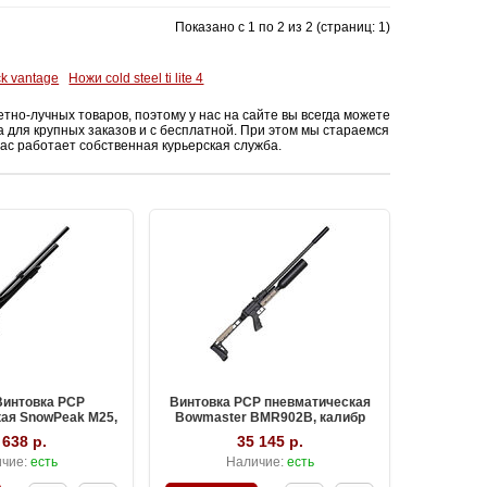
Показано с 1 по 2 из 2 (страниц: 1)
k vantage
Ножи cold steel ti lite 4
о-лучных товаров, поэтому у нас на сайте вы всегда можете
а для крупных заказов и с бесплатной. При этом мы стараемся
ас работает собственная курьерская служба.
Винтовка PCP
Винтовка PCP пневматическая
ая SnowPeak M25,
Bowmaster BMR902B, калибр
р 6.35 мм
6.35 мм
 638 р.
35 145 р.
чие:
есть
Наличие:
есть