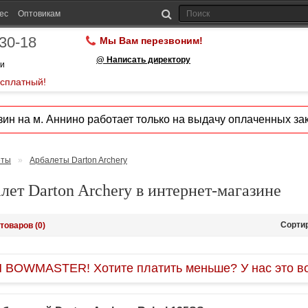
ес
Оптовикам
-30-18
Мы Вам перезвоним!
@ Написать директору
ии
есплатный!
ин на м. Аннино работает только на выдачу оплаченных зак
еты
»
Арбалеты Darton Archery
лет Darton Archery в интернет-магазине
Сорти
товаров (0)
OWMASTER! Хотите платить меньше? У нас это во