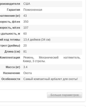
производителя
США
Гарантия
Пожизненная
натяжения (кг)
43
орость, ф/сек
350
корость, м/сек
107
 дальность, м
60
ий ход тетивы
13,4 дюймов (34 см)
стрел (дюймы)
20
Длина (см)
81
Комплектация
Ремень, Механический натяжитель,
Кивер, 3 стрелы.
Масса (кг)
3.4
Назначение
Охота
Особенности
Самый компактный арбалет для охоты!
Больше параметров