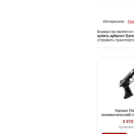
Интересное:
Нож
Боумастер является 
купить арбалет Dart
отгружать транспорт
Уценка! П
пневматический 
SnowPeak CP400, 
3 072
Наличие